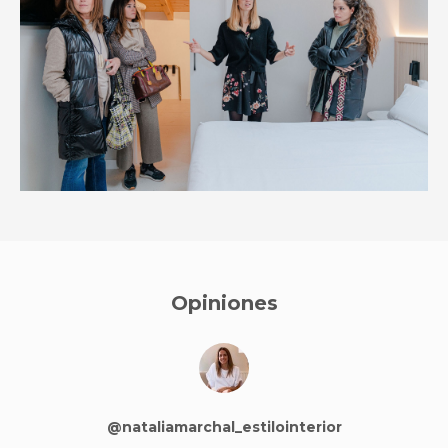
Opiniones
@nataliamarchal_estilointerior