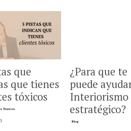
tas que
¿Para que te
as que tienes
puede ayudar
tes tóxicos
Interiorismo
estratégico?
es Toxicos
3
Blog