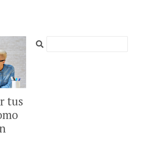
r tus
como
en