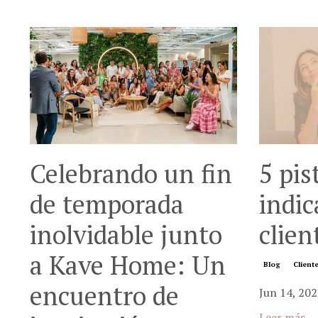
Celebrando un fin
5 pis
de temporada
indic
inolvidable junto
clien
a Kave Home: Un
Blog
Client
encuentro de
Jun 14, 202
Leer más...