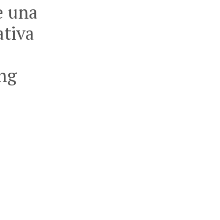
e una
ativa
ng