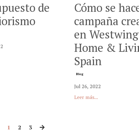
upuesto de
Cómo se hac
iorismo
campaña cre
en Westwing
Home & Livi
22
Spain
Blog
Jul 26, 2022
Leer más...
1
2
3