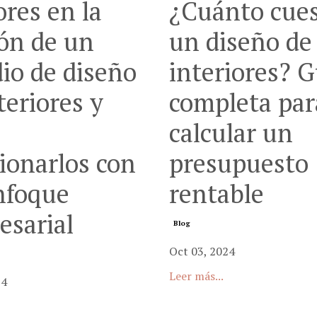
ores en la
¿Cuánto cue
ón de un
un diseño de
io de diseño
interiores? G
teriores y
completa par
o
calcular un
ionarlos con
presupuesto
nfoque
rentable
esarial
Blog
Oct 03, 2024
Leer más...
24